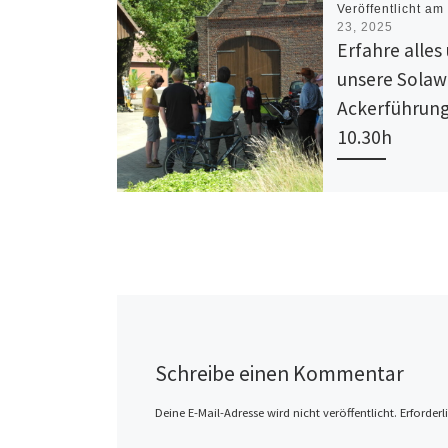
Veröffentlicht a
23, 2025
Erfahre alles
unsere Solawi
Ackerführung
10.30h
Wenn dich interess
die Solawi Wilde 
ist, wie wir unse
anbauen, was es m
Gemeinschaft auf 
Schreibe einen Kommentar
Deine E-Mail-Adresse wird nicht veröffentlicht.
Erforderl