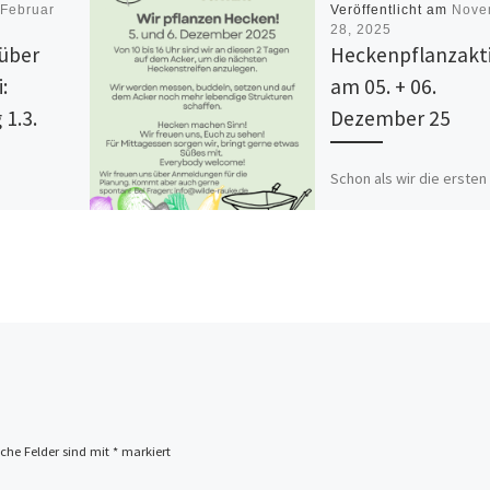
m
Februar
Veröffentlicht am
Nove
28, 2025
 über
Heckenpflanzakt
:
am 05. + 06.
 1.3.
Dezember 25
Schon als wir die ersten
Ideen zu unserem Acker
iert, was
hatten, war klar, dass wi
Rauke genau
unseren Gemüseacker m
r Gemüse
einer Hecke umpflanzen
it der
wollen. Als […]
sich […]
iche Felder sind mit
*
markiert