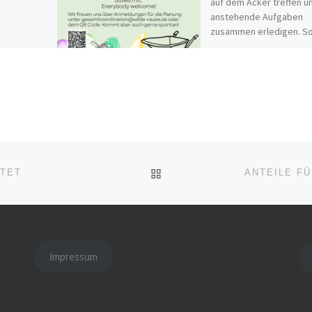
auf dem Acker treffen u
anstehende Aufgaben
zusammen erledigen. So
es jeden Monat
iert, was
abwechslungsreiche
Rauke genau
Aufgaben, wie Pflanzen,
r Gemüse
it der
sich […]
ZURÜCK ZUR BEITRAGSL
ITET
Impressum