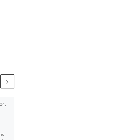
24,
Veröffentlicht am
Oktober
25, 2024
Kick-Off
Gesamtkoordination
uns
17.11. 11-16 Uhr: