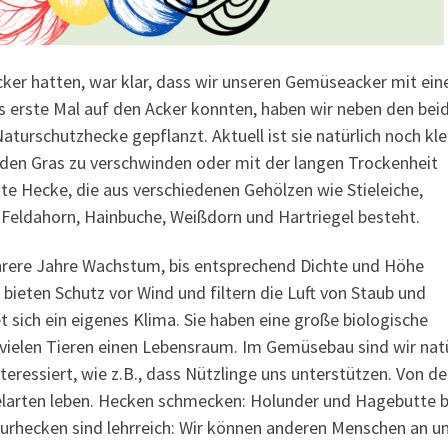
cker hatten, war klar, dass wir unseren Gemüseacker mit ein
s erste Mal auf den Acker konnten, haben wir neben den bei
turschutzhecke gepflanzt. Aktuell ist sie natürlich noch kle
nden Gras zu verschwinden oder mit der langen Trockenheit
te Hecke, die aus verschiedenen Gehölzen wie Stieleiche,
 Feldahorn, Hainbuche, Weißdorn und Hartriegel besteht.
rere Jahre Wachstum, bis entsprechend Dichte und Höhe
ieten Schutz vor Wind und filtern die Luft von Staub und
 sich ein eigenes Klima. Sie haben eine große biologische
 vielen Tieren einen Lebensraum. Im Gemüsebau sind wir natü
eressiert, wie z.B., dass Nützlinge uns unterstützen. Von de
elarten leben. Hecken schmecken: Holunder und Hagebutte b
turhecken sind lehrreich: Wir können anderen Menschen an u