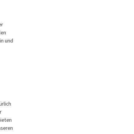
er
den
in und
rlich
r
ieten
nseren