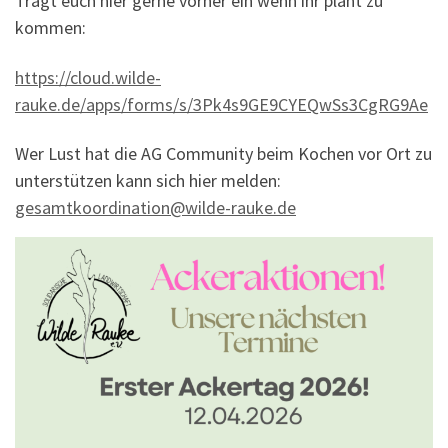
Tragt euch hier gerne vorher ein wenn ihr plant zu
kommen:
https://cloud.wilde-
rauke.de/apps/forms/s/3Pk4s9GE9CYEQwSs3CgRG9Ae
Wer Lust hat die AG Community beim Kochen vor Ort zu
unterstützen kann sich hier melden:
gesamtkoordination@wilde-rauke.de